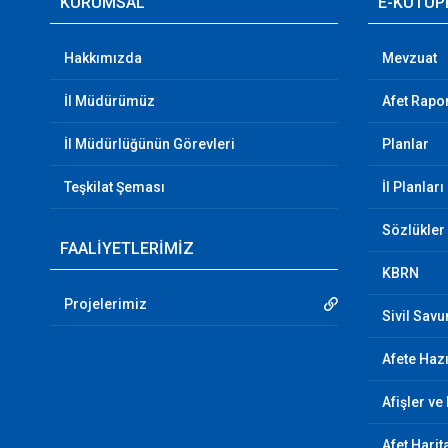
KURUMSAL
E-KÜTÜP
Hakkımızda
Mevzuat
İl Müdürümüz
Afet Rapor
İl Müdürlüğünün Görevleri
Planlar
Teşkilat Şeması
İl Planları
Sözlükler
FAALİYETLERİMİZ
KBRN
Projelerimiz
Sivil Sav
Afete Hazı
Afişler ve
Afet Harit