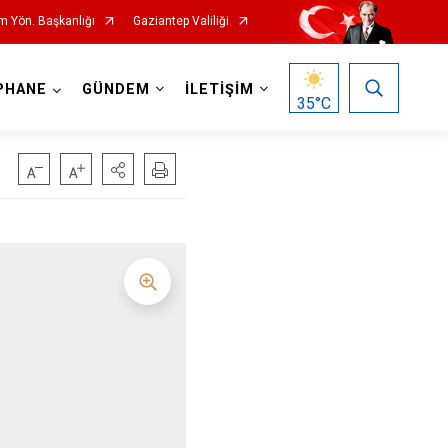
m Yön. Başkanlığı
Gaziantep Valiliği
PHANE
GÜNDEM
İLETİŞİM
35
°C