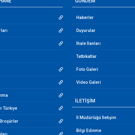
HANE
GÜNDEM
Haberler
ları
Duyurular
İhale İlanları
Tatbikatlar
Foto Galeri
Video Galeri
unma
İLETİŞİM
r Türkiye
İl Müdürlüğü İletişim
 Broşürler
Bilgi Edinme
aları