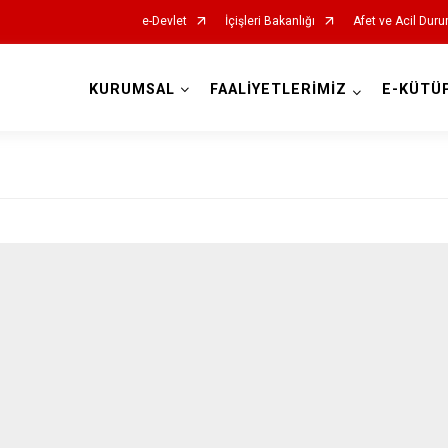
e-Devlet
İçişleri Bakanlığı
Afet ve Acil Duru
KURUMSAL
FAALİYETLERİMİZ
E-KÜTÜ
AFAD İl Müdürlükleri